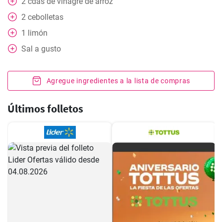
2
cdas
de vinagre de arroz
2
cebolletas
1
limón
Sal a gusto
Agregue ingredientes a la lista de compras
Últimos folletos