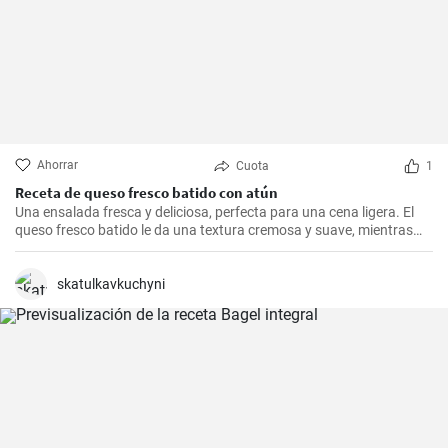
Ahorrar
Cuota
1
Receta de queso fresco batido con atún
Una ensalada fresca y deliciosa, perfecta para una cena ligera. El
queso fresco batido le da una textura cremosa y suave, mientras
que el atún le aporta proteínas con el sabor. Suele servirse fría,
acompañada de tostadas o pan integral.
skatulkavkuchyni