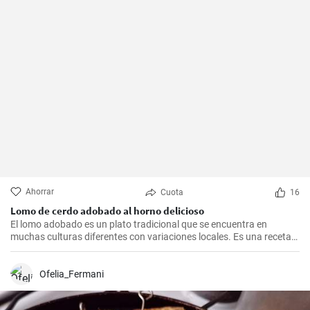
Ahorrar
Cuota
16
Lomo de cerdo adobado al horno delicioso
El lomo adobado es un plato tradicional que se encuentra en
muchas culturas diferentes con variaciones locales. Es una receta
sencilla y deliciosa que consiste en una pieza jugosa de lomo de
cerdo marinado (adobado) en una mezcla de especias, vinagre y ajo
antes de ser asado hasta quedar tierno y sabroso. Es excelente
Ofelia_Fermani
para una cena en familia o una comida especial.