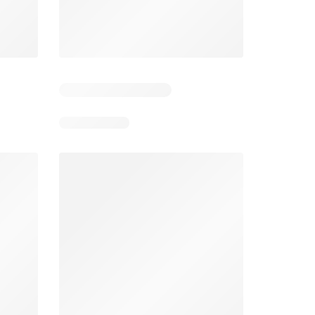
Días restantes: 11
Unimarc Ofertas
Super Bodega aCuenta Ofertas
26
02.08.2026 - 17.08.2026
En 02.08.2026