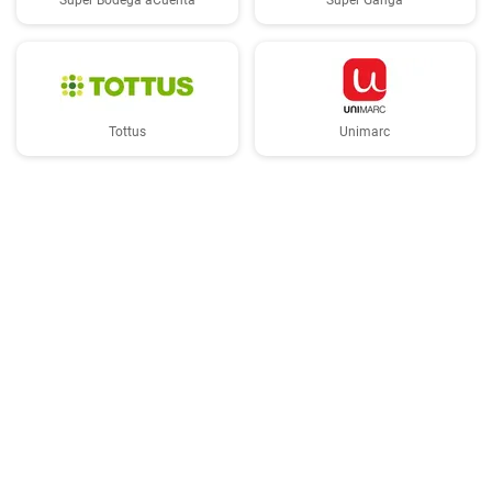
Super Bodega aCuenta
Super Ganga
Tottus
Unimarc