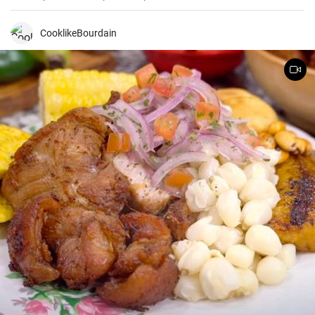
CooklikeBourdain