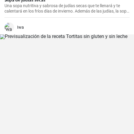
Una sopa nutritiva y sabrosa de judías secas que te llenará y te
calentará en los fríos días de invierno. Además de las judías, la sopa
también tiene patatas, zanahorias y cebolla, que le dan un rico
sabor y aroma.
Iwa