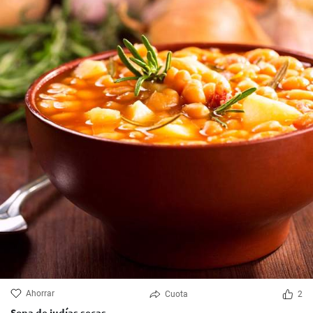
Ahorrar
Cuota
2
Sopa de judías secas