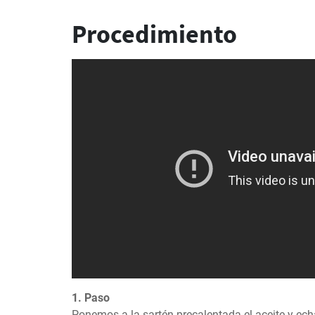
Procedimiento
1. Paso
Ponemos a la sartén precalentada el aceite y ec