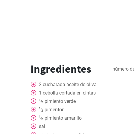
Ingredientes
número de
2
cucharada
aceite de oliva
1
cebolla cortada en cintas
1
pimiento verde
⁄
2
1
pimentón
⁄
2
1
pimiento amarillo
⁄
2
sal