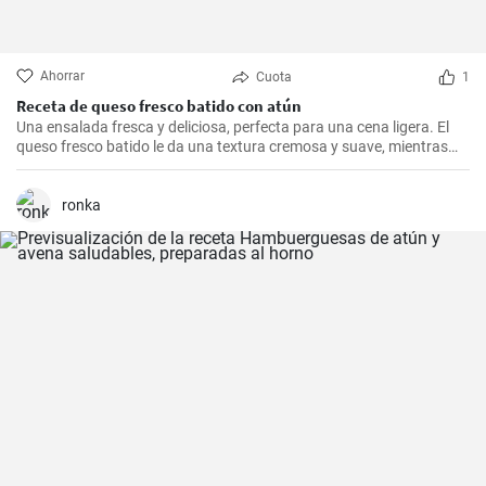
Ahorrar
Cuota
1
Receta de queso fresco batido con atún
Una ensalada fresca y deliciosa, perfecta para una cena ligera. El
queso fresco batido le da una textura cremosa y suave, mientras
que el atún le aporta proteínas con el sabor. Suele servirse fría,
acompañada de tostadas o pan integral.
ronka