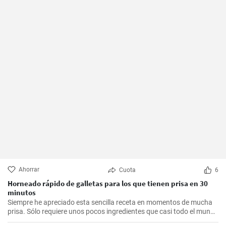
Ahorrar
Cuota
6
Horneado rápido de galletas para los que tienen prisa en 30
minutos
Siempre he apreciado esta sencilla receta en momentos de mucha
prisa. Sólo requiere unos pocos ingredientes que casi todo el mundo
tiene en casa, y en apenas 30 minutos puedes estar disfrutando de