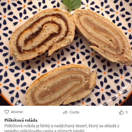
Ahorrar
Cuota
5
Piškótová roláda
Piškótová roláda je ľahký a nadýchaný dezert, ktorý sa skladá z
tenkého piškótového cesta a rôznych náplní