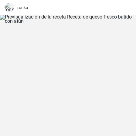
unas deliciosas galletas caseras. Con su textura crujiente y su
sabor dulce, siempre eran un éxito para las visitas improvisadas y
ronka
para compartir con amigos y familiares.