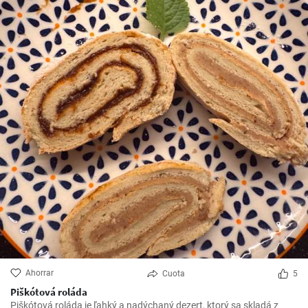
Ahorrar
Cuota
5
Piškótová roláda
Piškótová roláda je ľahký a nadýchaný dezert, ktorý sa skladá z