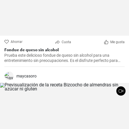
Ahorrar
Cuota
Me gusta
Fondue de queso sin alcohol
Prueba este delicioso fondue de queso sin alcohol para una
entretenimiento sin preocupaciones. Es el disfrute perfecto para
una noche acogedora con amigos y familiares. Sírvelo con tus
guarniciones favoritas como pan crujiente, verduras o incluso
frutas para una experiencia culinaria inolvidable.
maycasoro