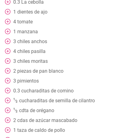
0.3
La cebolla
1
dientes de ajo
4
tomate
1
manzana
3
chiles anchos
4
chiles pasilla
3
chiles moritas
2
piezas
de pan blanco
3
pimientos
0.3
cucharaditas
de comino
1
cucharaditas
de semilla de cilantro
⁄
2
1
cdta
de orégano
⁄
2
2
cdas
de azúcar mascabado
1
taza
de caldo de pollo