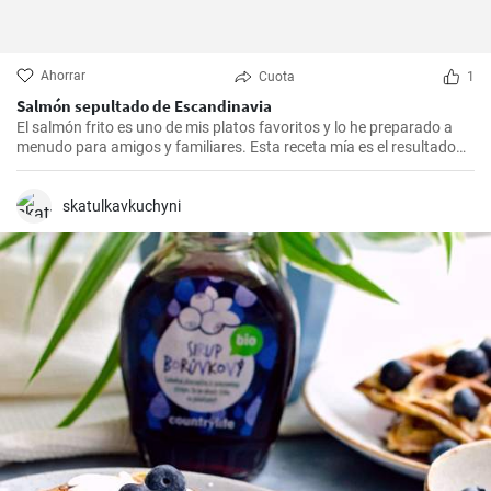
Ahorrar
Cuota
1
Salmón sepultado de Escandinavia
El salmón frito es uno de mis platos favoritos y lo he preparado a
menudo para amigos y familiares. Esta receta mía es el resultado
de mucha experimentación y personalización. Lo sorprendente es
que es increíblemente fácil de hacer y, a la vez, tan sabrosa e
impresionante. Un trozo de filete de salmón fresco se marina en un
skatulkavkuchyni
encurtido picante y está listo para servir al cabo de dos días.