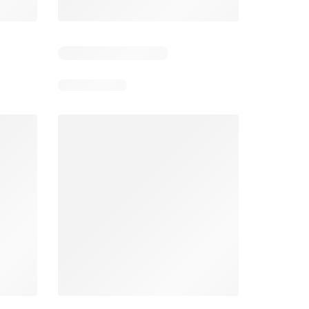
Días restantes: 9
Unimarc Ofertas
Super Bodega aCuenta Ofertas
26
02.08.2026 - 17.08.2026
En 02.08.2026