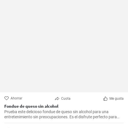
Ahorrar
Cuota
Me gusta
Fondue de queso sin alcohol
Prueba este delicioso fondue de queso sin alcohol para una
entretenimiento sin preocupaciones. Es el disfrute perfecto para
una noche acogedora con amigos y familiares. Sírvelo con tus
guarniciones favoritas como pan crujiente, verduras o incluso