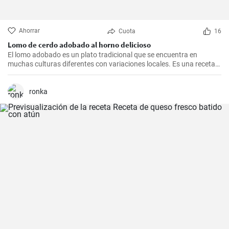
Ahorrar
Cuota
16
Lomo de cerdo adobado al horno delicioso
El lomo adobado es un plato tradicional que se encuentra en
muchas culturas diferentes con variaciones locales. Es una receta
sencilla y deliciosa que consiste en una pieza jugosa de lomo de
cerdo marinado (adobado) en una mezcla de especias, vinagre y ajo
antes de ser asado hasta quedar tierno y sabroso. Es excelente
ronka
para una cena en familia o una comida especial.