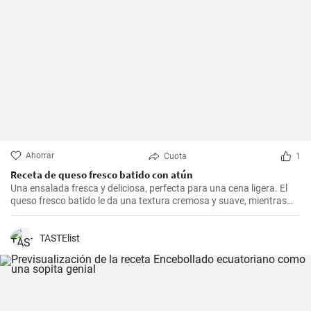
Ahorrar
Cuota
1
Receta de queso fresco batido con atún
Una ensalada fresca y deliciosa, perfecta para una cena ligera. El
queso fresco batido le da una textura cremosa y suave, mientras
que el atún le aporta proteínas con el sabor. Suele servirse fría,
acompañada de tostadas o pan integral.
TASTElist