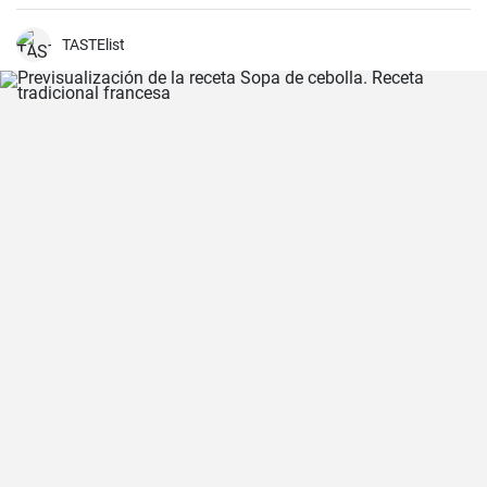
TASTElist