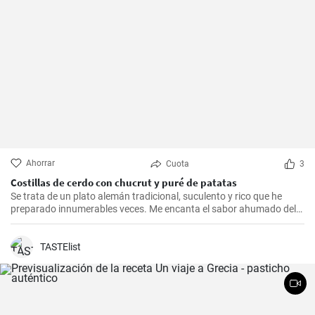
Ahorrar
Cuota
3
Costillas de cerdo con chucrut y puré de patatas
Se trata de un plato alemán tradicional, suculento y rico que he
preparado innumerables veces. Me encanta el sabor ahumado del
Kassler combinado con el chucrut ácido y el cremoso puré de
patatas. Esta receta es ideal para ocasiones especiales y también
es un delicioso plato reconfortante en los días más fríos.
TASTElist