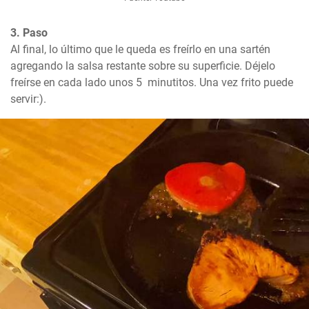
3. Paso
Al final, lo último que le queda es freírlo en una sartén 
agregando la salsa restante sobre su superficie. Déjelo 
freírse en cada lado unos 5  minutitos. Una vez frito puede 
servir:).