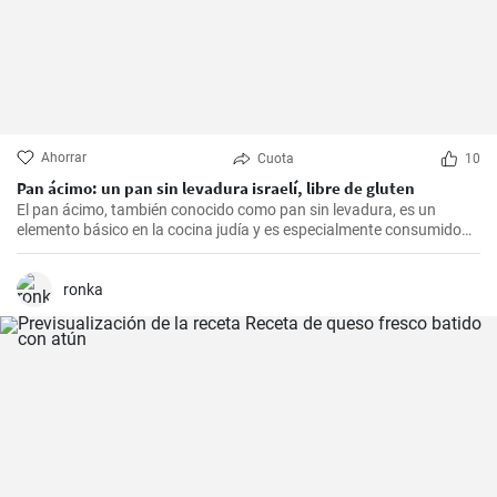
Ahorrar
Cuota
10
Pan ácimo: un pan sin levadura israelí, libre de gluten
El pan ácimo, también conocido como pan sin levadura, es un
elemento básico en la cocina judía y es especialmente consumido
durante Pesaj. En esta receta, te mostraré cómo hacer tu propio
pan ácimo casero de manera sencilla y deliciosa.
ronka