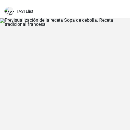
tiene en casa, y en apenas 30 minutos puedes estar disfrutando de
unas deliciosas galletas caseras. Con su textura crujiente y su
sabor dulce, siempre eran un éxito para las visitas improvisadas y
TASTElist
para compartir con amigos y familiares.