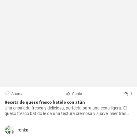
Ahorrar
Cuota
1
Receta de queso fresco batido con atún
Una ensalada fresca y deliciosa, perfecta para una cena ligera. El
queso fresco batido le da una textura cremosa y suave, mientras
que el atún le aporta proteínas con el sabor. Suele servirse fría,
acompañada de tostadas o pan integral.
ronka