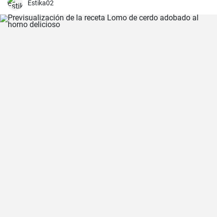
común mezclar gin con Coca Cola, esta receta puede sorprender
Estika02
por su agradable sabor.