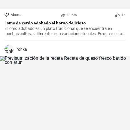
Ahorrar
Cuota
16
Lomo de cerdo adobado al horno delicioso
El lomo adobado es un plato tradicional que se encuentra en
muchas culturas diferentes con variaciones locales. Es una receta
sencilla y deliciosa que consiste en una pieza jugosa de lomo de
cerdo marinado (adobado) en una mezcla de especias, vinagre y ajo
antes de ser asado hasta quedar tierno y sabroso. Es excelente
ronka
para una cena en familia o una comida especial.