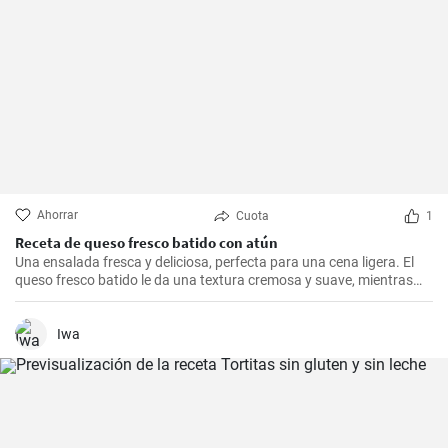
Ahorrar
Cuota
1
Receta de queso fresco batido con atún
Una ensalada fresca y deliciosa, perfecta para una cena ligera. El
queso fresco batido le da una textura cremosa y suave, mientras
que el atún le aporta proteínas con el sabor. Suele servirse fría,
acompañada de tostadas o pan integral.
Iwa