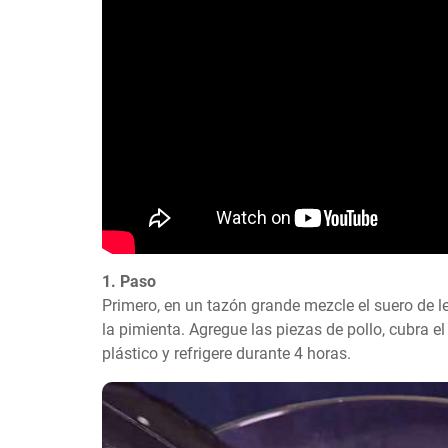
1. Paso
Primero, en un tazón grande mezcle el suero de lech
la pimienta. Agregue las piezas de pollo, cubra el
plástico y refrigere durante 4 horas.