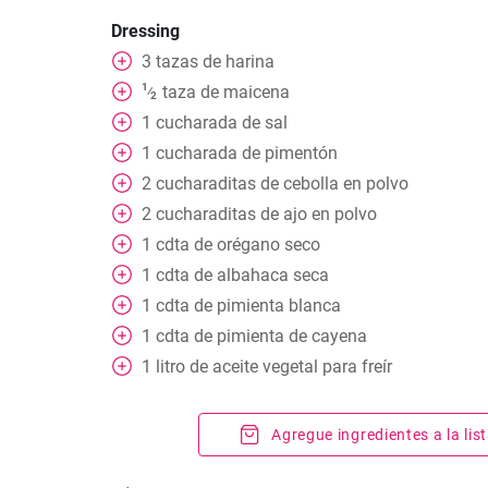
Dressing
3
tazas
de harina
1
taza
de maicena
⁄
2
1
cucharada
de sal
1
cucharada
de pimentón
2
cucharaditas
de cebolla en polvo
2
cucharaditas
de ajo en polvo
1
cdta
de orégano seco
1
cdta
de albahaca seca
1
cdta
de pimienta blanca
1
cdta
de pimienta de cayena
1
litro
de aceite vegetal para freír
Agregue ingredientes a la li