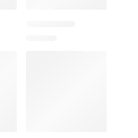
Días restantes: 13
Unimarc Ofertas
Super Bodega aCuenta Ofertas
26
02.08.2026 - 17.08.2026
En 02.08.2026