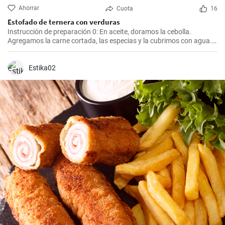
Ahorrar
Cuota
16
Estofado de ternera con verduras
Instrucción de preparación 0: En aceite, doramos la cebolla.
Agregamos la carne cortada, las especias y la cubrimos con agua.
Cocinamos hasta que esté tierna. Luego, agregamos las verduras,
el puré y cocinamos hasta que todo esté suave. Finalmente
agregamos la crema y dejamos que hierva.
Estika02