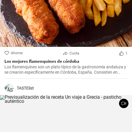
Ahorrar
Cuota
1
Los mejores flamenquines de córdoba
Los flamenquines son un plato típico de la gastronomía andaluza y
se crearon específicamente en Córdoba, España. Consisten en
rollitos de jamón serrano y carne de cerdo empanados y fritos. Son
crujientes por fuera y jugosos por dentro, generalmente se sirven
como tapas y son comúnmente acompañados con papas fritas y
TASTElist
mayonesa.