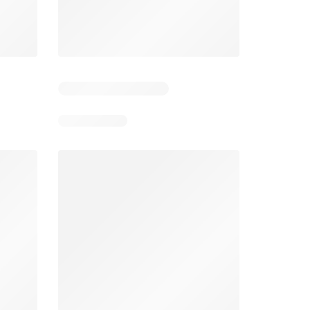
Días restantes: 13
Unimarc Ofertas
Super Bodega aCuenta Ofertas