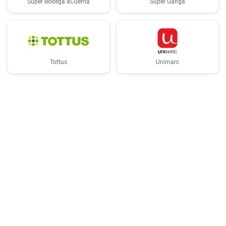
Super Bodega aCuenta
Super Ganga
Tottus
Unimarc