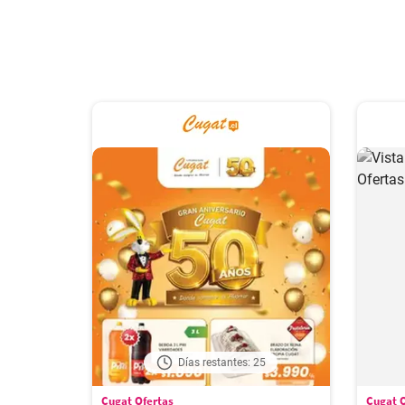
Días restantes: 25
Cugat Ofertas
Cugat O