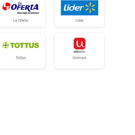
La Oferta
Lider
Tottus
Unimarc